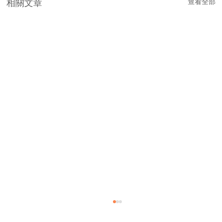
相關文章
查看全部