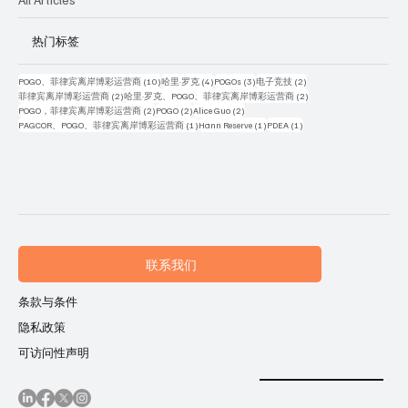
热门标签
10 篇文章
4 篇文章
3 篇文章
2 篇文章
POGO、菲律宾离岸博彩运营商
(10)
哈里·罗克
(4)
POGOs
(3)
电子竞技
(2)
2 篇文章
2 篇文章
菲律宾离岸博彩运营商
(2)
哈里·罗克、POGO、菲律宾离岸博彩运营商
(2)
2 篇文章
2 篇文章
2 篇文章
POGO，菲律宾离岸博彩运营商
(2)
POGO
(2)
Alice Guo
(2)
1 篇文章
1 篇文章
1 篇文章
PAGCOR、POGO、菲律宾离岸博彩运营商
(1)
Hann Reserve
(1)
PDEA
(1)
联系我们
条款与条件
隐私政策
可访问性声明