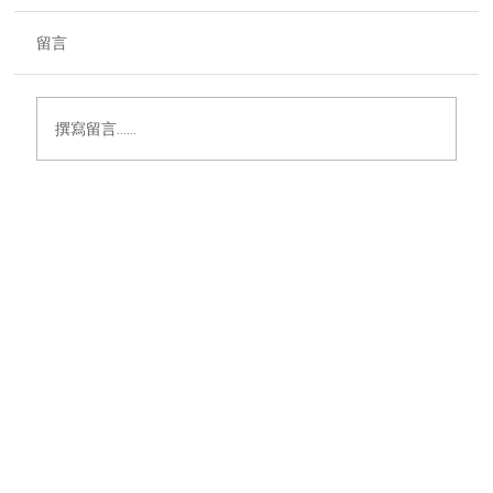
留言
撰寫留言......
菲律宾警方加强对POGO的监控