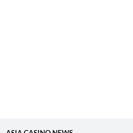
ASIA CASINO NEWS