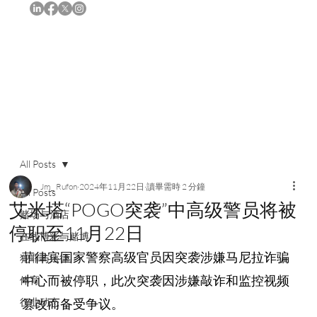
订阅
All Posts
Jm_ Rufon
2024年11月22日
讀畢需時 2 分鐘
All Posts
艾米塔“POGO突袭”中高级警员将被
赌场与酒店
停职至11月22日
在线博彩与赌博
菲律宾国家警察高级官员因突袭涉嫌马尼拉诈骗
犯罪与法律
中心而被停职，此次突袭因涉嫌敲诈和监控视频
体育
行业动态
篡改而备受争议。