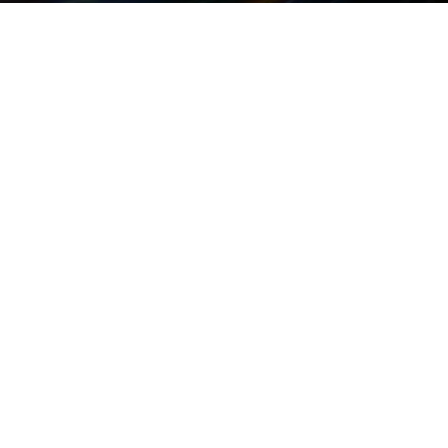
博彩中介行业低迷影响马尼拉冈田业绩