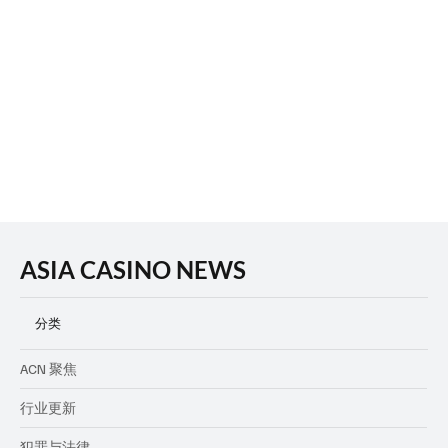
ASIA CASINO NEWS
分类
ACN 聚焦
行业更新
犯罪与法律