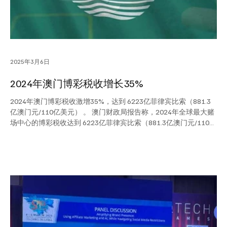
2025年3月6日
2024年澳门博彩税收增长35%
2024年澳门博彩税收激增35%，达到 6223亿菲律宾比索（881.3
亿澳门元/110亿美元） 。 澳门财政局报告称，2024年全球最大赌
场中心的博彩税收达到 6223亿菲律宾比索（881.3亿澳门元/110亿
美元） 。这比2023年增长了35%，并超出政府预测的5.4%...