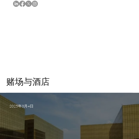
订阅
赌场与酒店
2025年3月4日