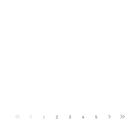
1
2
3
4
5