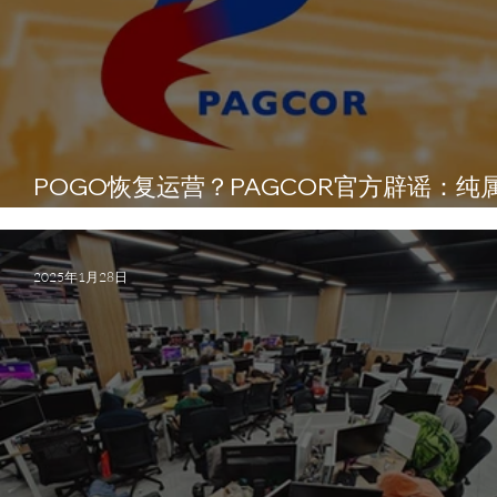
POGO恢复运营？PAGCOR官方辟谣：纯
新闻
2025年1月28日