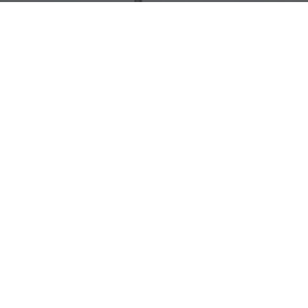
越南破获12亿美元大型洗钱团伙