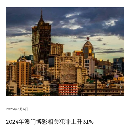
2025年3月6日
2024年澳门博彩相关犯罪上升31%