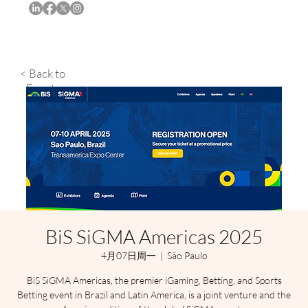
订阅
< Back to
Events
Calendar
BiS SiGMA Americas 2025
4月07日周一
  |  
São Paulo
BiS SiGMA Americas, the premier iGaming, Betting, and Sports
Betting event in Brazil and Latin America, is a joint venture and the