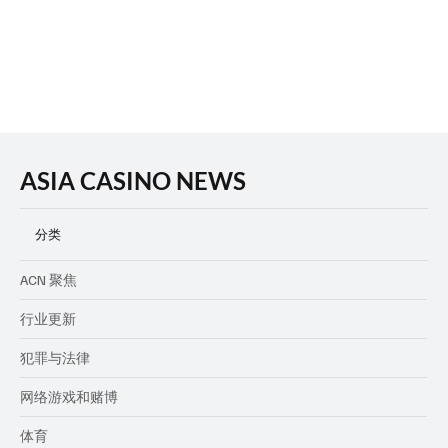
ASIA CASINO NEWS
分类
ACN 聚焦
行业更新
犯罪与法律
网络游戏和赌博
体育