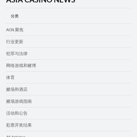
分类
ACN 聚焦
行业更新
犯罪与法律
网络游戏和赌博
体育
赌场和酒店
赌场游戏指南
活动和公告
彩票开奖结果
All Articles