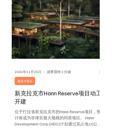
2024年11月25日
讀畢需時 2 分鐘
赌场与酒店
新克拉克市Hann Reserve项目动工
开建
位于打拉省新克拉克市的Hann Reserve项目，预
计将成为菲律宾最大规模的同类项目。 Hann
Development Corp.(HDC)计划通过其占地10公顷
的Hann Reserve 项目彻底改变菲律宾的高尔夫和