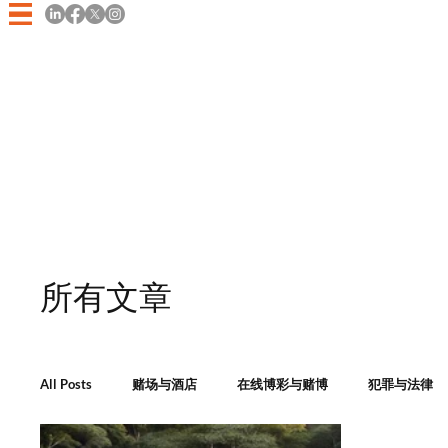
主页
所有文章
All Posts
赌场与酒店
在线博彩与赌博
犯罪与法律