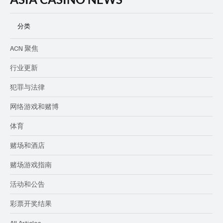
分类
ACN 聚焦
行业更新
犯罪与法律
网络游戏和赌博
体育
赌场和酒店
赌场游戏指南
活动和公告
彩票开奖结果
All Articles