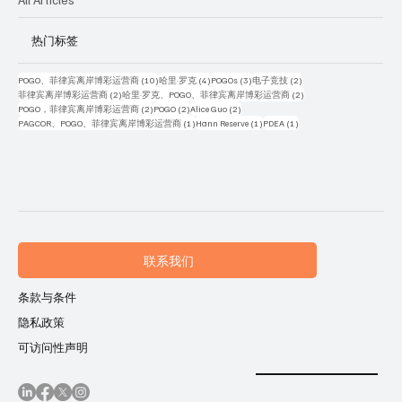
热门标签
10 篇文章
4 篇文章
3 篇文章
2 篇文章
POGO、菲律宾离岸博彩运营商
(10)
哈里·罗克
(4)
POGOs
(3)
电子竞技
(2)
2 篇文章
2 篇文章
菲律宾离岸博彩运营商
(2)
哈里·罗克、POGO、菲律宾离岸博彩运营商
(2)
2 篇文章
2 篇文章
2 篇文章
POGO，菲律宾离岸博彩运营商
(2)
POGO
(2)
Alice Guo
(2)
1 篇文章
1 篇文章
1 篇文章
PAGCOR、POGO、菲律宾离岸博彩运营商
(1)
Hann Reserve
(1)
PDEA
(1)
联系我们
条款与条件
隐私政策
可访问性声明