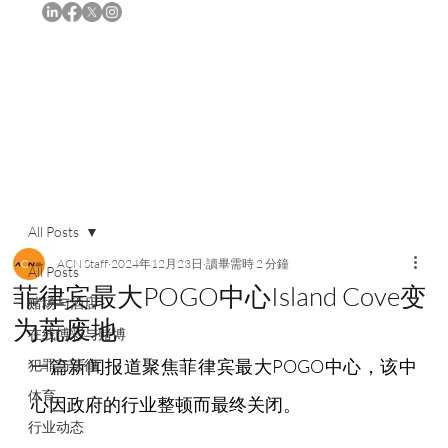
订阅
All Posts
ACN Staff
2024年12月23日
讀畢需時 2 分鐘
All Posts
菲律宾最大POGO中心Island Cove变
赌场与酒店
为荒废地
在线博彩与赌博
一篇新闻报道聚焦菲律宾最大POGO中心，该中
犯罪与法律
体育
心因政府的行业整顿而最终关闭。
行业动态