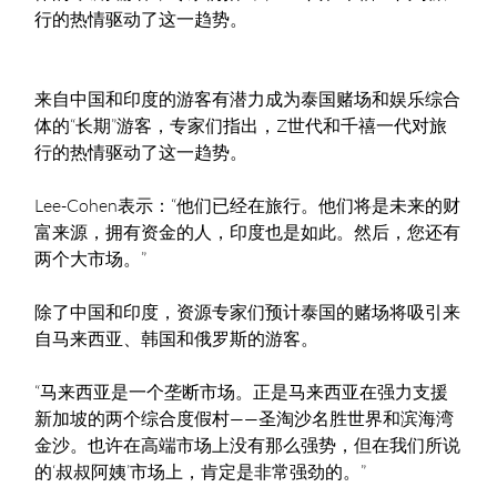
行的热情驱动了这一趋势。
来自中国和印度的游客有潜力成为泰国赌场和娱乐综合
体的“长期”游客，专家们指出，Z世代和千禧一代对旅
行的热情驱动了这一趋势。
Lee-Cohen表示：“他们已经在旅行。他们将是未来的财
富来源，拥有资金的人，印度也是如此。然后，您还有
两个大市场。”
除了中国和印度，资源专家们预计泰国的赌场将吸引来
自马来西亚、韩国和俄罗斯的游客。
“马来西亚是一个垄断市场。正是马来西亚在强力支援
新加坡的两个综合度假村——圣淘沙名胜世界和滨海湾
金沙。也许在高端市场上没有那么强势，但在我们所说
的‘叔叔阿姨’市场上，肯定是非常强劲的。”