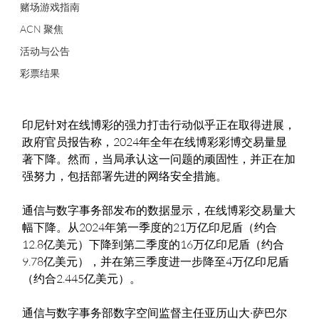
赌场游戏指南
ACN 聚焦
活动与公告
彩票结果
印尼针对在线博彩的强力打击行动似乎正在取得进展，
政府官员报告称，2024年全年在线博彩彩博交易量显
著下降。然而，当局承认这一问题的顽固性，并正在加
强努力，包括部署先进的网络安全措施。
通信与数字事务部发布的数据显示，在线博彩交易量大
幅下降。从2024年第一季度的21万亿印尼盾（约合
12.8亿美元）下降到第二季度的16万亿印尼盾（约合
9.78亿美元），并在第三季度进一步降至4万亿印尼盾
（约合2.445亿美元）。
通信与数字事务部数字空间监督主任亚历山大·萨巴尔