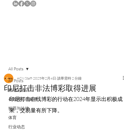
订阅
All Posts
ACN Staff
2025年2月4日
讀畢需時 2 分鐘
All Posts
印尼打击非法博彩取得进展
赌场与酒店
印尼打击在线博彩的行动在2024年显示出积极成
在线博彩与赌博
犯罪与法律
果，交易量有所下降。
体育
行业动态