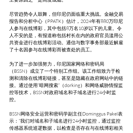
尽管趋势令人鼓舞，但印尼仍面临重大挑战。金融交易
报告和分析中心（PPATK）估计，2024年有880万印尼
人参与在线博彩，其中包括8万名10岁以下的儿童。令
人不安的是，有报道称包括村长在内的政府官员滥用公
共资金进行在线博彩活动。通信与数字事务部最近解雇
了十名因参与在线博彩而被查处的员工。
为了进一步加强努力，印尼国家网络和密码局
（BSSN）成立了一个特别工作组。该工作组致力于检
测和清除在线博彩链接，甚至是隐藏在政府网站中的链
接。通过使用“暗网搜索”（dorking）和网络威胁情报监
控等技术，BSSN对政府域名和子域名进行24小时监
控。
BSSN网络安全运营和密码学副主任Dominggus Pakel表
示：“我们对域名和子域名进行24小时监控，通过监控
传感器系统巡逻数据，以检查是否存在与在线博彩相关