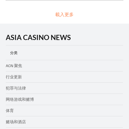
載入更多
ASIA CASINO NEWS
分类
ACN 聚焦
行业更新
犯罪与法律
网络游戏和赌博
体育
赌场和酒店