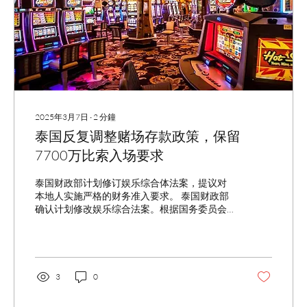
2025年3月7日
∙
2
分鐘
泰国反复调整赌场存款政策，保留
7700万比索入场要求
泰国财政部计划修订娱乐综合体法案，提议对
本地人实施严格的财务准入要求。 泰国财政部
确认计划修改娱乐综合法案。根据国务委员会
的建议，拟议的变更要求泰国人必须至少在银
行存有7700万比索（140万美元/5000 万泰铢）
才能进入赌场。 财政部副部长Julapun...
3
0