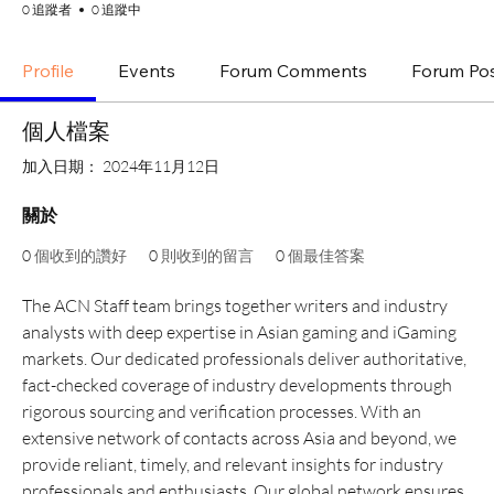
0 追蹤者
0 追蹤中
Profile
Events
Forum Comments
Forum Po
個人檔案
加入日期： 2024年11月12日
關於
0
個收到的讚好
0
則收到的留言
0
個最佳答案
The ACN Staff team brings together writers and industry 
analysts with deep expertise in Asian gaming and iGaming 
markets. Our dedicated professionals deliver authoritative, 
fact-checked coverage of industry developments through 
rigorous sourcing and verification processes. With an 
extensive network of contacts across Asia and beyond, we 
provide reliant, timely, and relevant insights for industry 
professionals and enthusiasts. Our global network ensures 