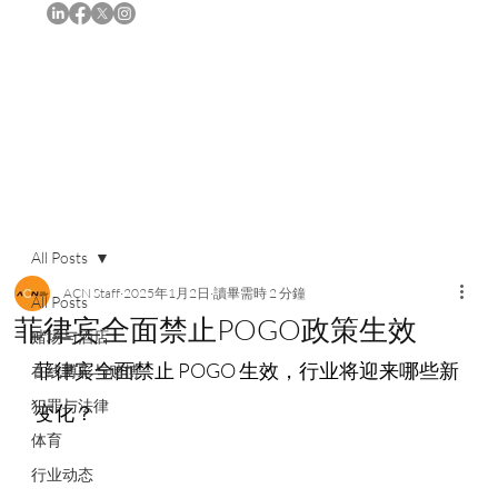
订阅
All Posts
ACN Staff
2025年1月2日
讀畢需時 2 分鐘
All Posts
菲律宾全面禁止POGO政策生效
赌场与酒店
菲律宾全面禁止 POGO 生效，行业将迎来哪些新
在线博彩与赌博
犯罪与法律
变化？
体育
行业动态