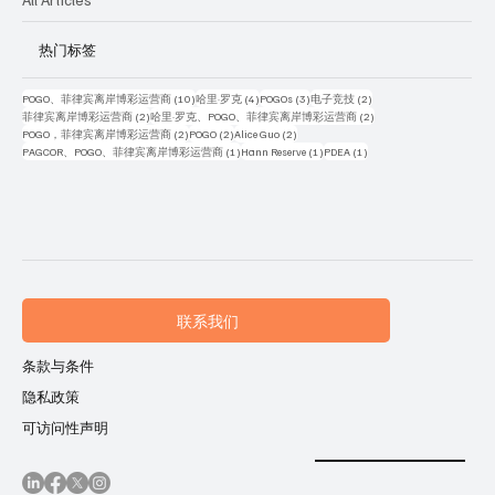
热门标签
10 篇文章
4 篇文章
3 篇文章
2 篇文章
POGO、菲律宾离岸博彩运营商
(10)
哈里·罗克
(4)
POGOs
(3)
电子竞技
(2)
2 篇文章
2 篇文章
菲律宾离岸博彩运营商
(2)
哈里·罗克、POGO、菲律宾离岸博彩运营商
(2)
2 篇文章
2 篇文章
2 篇文章
POGO，菲律宾离岸博彩运营商
(2)
POGO
(2)
Alice Guo
(2)
1 篇文章
1 篇文章
1 篇文章
PAGCOR、POGO、菲律宾离岸博彩运营商
(1)
Hann Reserve
(1)
PDEA
(1)
联系我们
条款与条件
隐私政策
可访问性声明