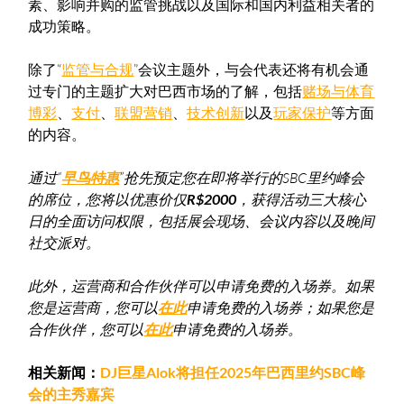
素、影响并购的监管挑战以及国际和国内利益相关者的
成功策略。
除了“
监管与合规
”会议主题外，与会代表还将有机会通
过专门的主题扩大对巴西市场的了解，包括
赌场与体育
博彩
、
支付
、
联盟营销
、
技术创新
以及
玩家保护
等方面
的内容。
通过“
早鸟特惠
”抢先预定您在即将举行的SBC里约峰会
的席位，您将以优惠价仅
R$2000
，获得活动三大核心
日的全面访问权限，包括展会现场、会议内容以及晚间
社交派对。
此外，运营商和合作伙伴可以申请免费的入场券。如果
您是运营商，您可以
在此
申请免费的入场券；如果您是
合作伙伴，您可以
在此
申请免费的入场券。
相关新闻：
DJ巨星Alok将担任2025年巴西里约SBC峰
会的主秀嘉宾