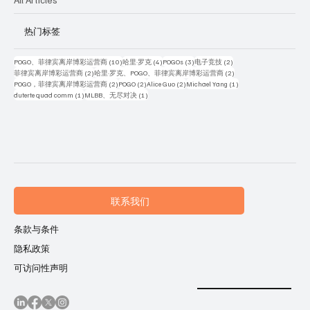
热门标签
10 篇文章
4 篇文章
3 篇文章
2 篇文章
POGO、菲律宾离岸博彩运营商
(10)
哈里·罗克
(4)
POGOs
(3)
电子竞技
(2)
2 篇文章
2 篇文章
菲律宾离岸博彩运营商
(2)
哈里·罗克、POGO、菲律宾离岸博彩运营商
(2)
2 篇文章
2 篇文章
2 篇文章
1 篇文章
POGO，菲律宾离岸博彩运营商
(2)
POGO
(2)
Alice Guo
(2)
Michael Yang
(1)
1 篇文章
1 篇文章
duterte quad comm
(1)
MLBB、无尽对决
(1)
联系我们
条款与条件
隐私政策
可访问性声明