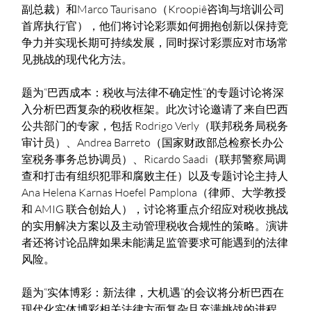
副总裁）和Marco Taurisano（Kroopiê咨询与培训公司
首席执行官），他们将讨论彩票如何拥抱创新以保持竞
争力并实现长期可持续发展，同时探讨彩票应对市场常
见挑战的现代化方法。
题为“巴西成本：税收与法律不确定性”的专题讨论将深
入分析巴西复杂的税收框架。此次讨论邀请了来自巴西
公共部门的专家，包括 Rodrigo Verly（联邦税务局税务
审计员）、Andrea Barreto（国家财政部总检察长办公
室税务事务总协调员）、Ricardo Saadi（联邦警察局调
查和打击有组织犯罪和腐败主任）以及专题讨论主持人
Ana Helena Karnas Hoefel Pamplona（律师、大学教授
和 AMIG 联合创始人），讨论将重点介绍应对税收挑战
的实用解决方案以及主动管理税收合规性的策略。演讲
者还将讨论品牌如果未能满足监管要求可能遇到的法律
风险。
题为“实体博彩：新法律，大机遇”的会议将分析巴西在
现代化实体博彩相关法律方面复杂且充满挑战的进程。