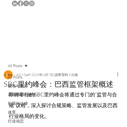
订阅
All Posts
ACN Staff
2025年1月7日
讀畢需時 3 分鐘
All Posts
SBC里约峰会：巴西监管框架概述
赌场与酒店
即将举行的SBC里约峰会将通过专门的“监管与合
在线博彩与赌博
犯罪与法律
规”议程，深入探讨合规策略、监管发展以及巴西
体育
行业格局的变化。
行业动态