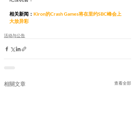
相关新闻：
Kiron的Crash Games将在里约SBC峰会上
大放异彩
活动与公告
相關文章
查看全部