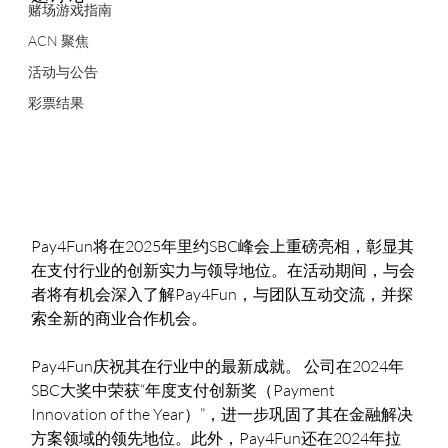
赌场游戏指南
ACN 聚焦
活动与公告
彩票结果
Pay4Fun将在2025年里约SBC峰会上重磅亮相，彰显其
在支付行业的创新实力与领导地位。在活动期间，与会
者将有机会深入了解Pay4Fun，与团队互动交流，并探
索全新的商业合作机会。
Pay4Fun庆祝其在行业中的最新成就。 公司在2024年
SBC大奖中荣获“年度支付创新奖（Payment 
Innovation of the Year）”，进一步巩固了其在金融解决
方案领域的领先地位。此外，Pay4Fun还在2024年拉