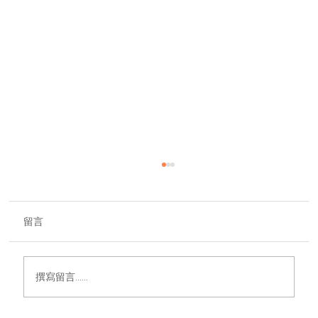
留言
撰寫留言......