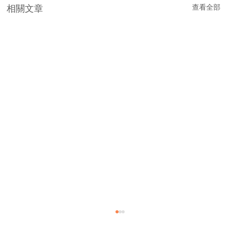
相關文章
查看全部