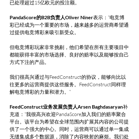
已处理超过15亿欧元的投注额。
PandaScore的B2B负责人Oliver Niner
表示：“电竞博
彩已经成为一个重要的市场，越来越多的运营商希望通
过提供电竞博彩来吸引新受众。
但电竞博彩玩家非常挑剔，他们希望在所有主要项目中
都能获得丰富的市场选择、良好的赔率以及能够按自己
方式下注的产品。
我们很高兴通过与FeedConstruct的协议，能够向比以
往更多的运营商提供这些服务。FeedConstruct同样理
解电竞博彩的力量和潜力。”
FeedConstruct业务发展负责人Arsen Baghdasaryan
补
充道：“我很高兴欢迎PandaScore加入我们的赔率聚合
平台。该平台为希望在全球范围内扩展其内容的公司提
供了一个强大的中心。同时，运营商可以通过单一集成
无缝集成多个数据源，消除了内容映射的麻烦。我们处