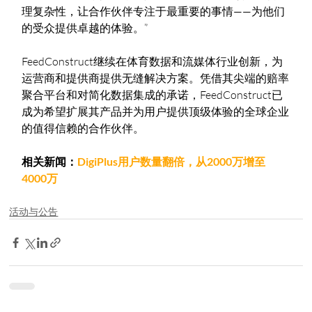
理复杂性，让合作伙伴专注于最重要的事情——为他们
的受众提供卓越的体验。”
FeedConstruct继续在体育数据和流媒体行业创新，为
运营商和提供商提供无缝解决方案。凭借其尖端的赔率
聚合平台和对简化数据集成的承诺，FeedConstruct已
成为希望扩展其产品并为用户提供顶级体验的全球企业
的值得信赖的合作伙伴。
相关新闻：
DigiPlus用户数量翻倍，从2000万增至
4000万
活动与公告