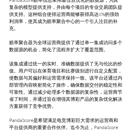
PandaScore赔率信息采用最佳且优化的数据源，为其
复杂的模型提供支持，并由每个项目的专业交易团队提
供支持。这种组合使得运营商能够获得高达6%的强劲
利润率，使其成为赔率聚合中心的一个引人注目的补
充。
赔率聚合器为全球运营商提供了通过单一集成访问多个
数据源的机会，简化了流程并扩大了覆盖范围。
该集成通过统一的实时、准确数据提供了无与伦比的价
值。用户可以在体育项目和比赛级别进行自定义配置，
使数据与其偏好和运营需求保持一致。该平台还通过内
部管理内容映射简化了操作，确保数据交付的稳定性和
可靠性。通过减少处理多个数据源的复杂性，运营商节
省了时间，并通过旨在增强其博彩产品的复杂优化解决
方案获得了竞争优势。
PandaScore是希望满足电竞博彩巨大需求的运营商和
平台提供商的重要合作伙伴。迄今为止，PandaScore