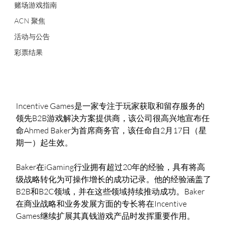
赌场游戏指南
ACN 聚焦
活动与公告
彩票结果
Incentive Games是一家专注于玩家获取和留存服务的
领先B2B游戏解决方案提供商，该公司很高兴地宣布任
命Ahmed Baker为首席商务官，该任命自2月17日（星
期一）起生效。
Baker在iGaming行业拥有超过20年的经验，具有将高
级战略转化为可操作增长的成功记录。他的经验涵盖了
B2B和B2C领域，并在这些领域持续推动成功。Baker
在商业战略和业务发展方面的专长将在Incentive 
Games继续扩展其真钱游戏产品时发挥重要作用。