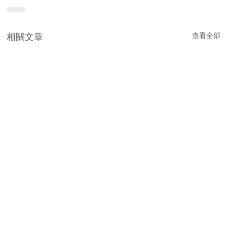
相關文章
查看全部