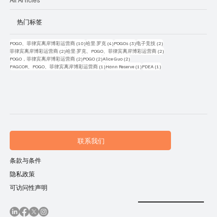
热门标签
10 篇文章
4 篇文章
3 篇文章
2 篇文章
POGO、菲律宾离岸博彩运营商
(10)
哈里·罗克
(4)
POGOs
(3)
电子竞技
(2)
2 篇文章
2 篇文章
菲律宾离岸博彩运营商
(2)
哈里·罗克、POGO、菲律宾离岸博彩运营商
(2)
2 篇文章
2 篇文章
2 篇文章
POGO，菲律宾离岸博彩运营商
(2)
POGO
(2)
Alice Guo
(2)
1 篇文章
1 篇文章
1 篇文章
PAGCOR、POGO、菲律宾离岸博彩运营商
(1)
Hann Reserve
(1)
PDEA
(1)
联系我们
条款与条件
隐私政策
可访问性声明