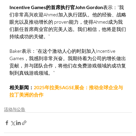
Incentive Games的首席执行官John Gordon
表示：“我
们非常高兴欢迎Ahmed加入执行团队。他的经验、战略
眼光以及推动增长的 proven能力，使得Ahmed成为我
们新任首席商业官的完美人选。我们相信，他将是我们
持续成功的关键。”
Baker表示：“在这个激动人心的时刻加入Incentive 
Games，我感到非常兴奋。我期待着为公司的增长做出
贡献，并与团队合作，将他们在免费游戏领域的成功复
制到真钱游戏领域。”
相关新闻：
2025年拉美SAGSE展会：推动全球企业与
拉丁美洲的合作
活动与公告