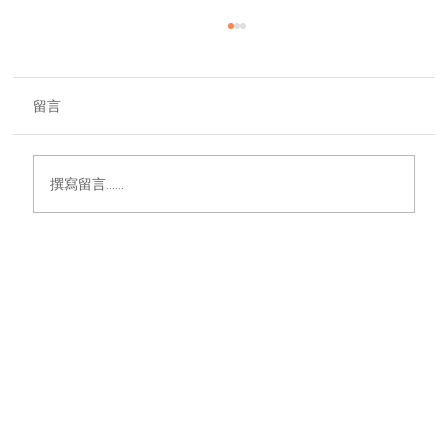
留言
撰寫留言......
2025 SBC峰会：规模更大、更智能，惊喜
连连