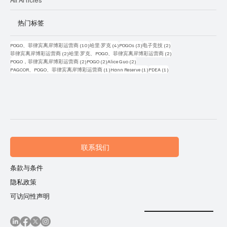
热门标签
10 篇文章
4 篇文章
3 篇文章
2 篇文章
POGO、菲律宾离岸博彩运营商
(10)
哈里·罗克
(4)
POGOs
(3)
电子竞技
(2)
2 篇文章
2 篇文章
菲律宾离岸博彩运营商
(2)
哈里·罗克、POGO、菲律宾离岸博彩运营商
(2)
2 篇文章
2 篇文章
2 篇文章
POGO，菲律宾离岸博彩运营商
(2)
POGO
(2)
Alice Guo
(2)
1 篇文章
1 篇文章
1 篇文章
PAGCOR、POGO、菲律宾离岸博彩运营商
(1)
Hann Reserve
(1)
PDEA
(1)
联系我们
条款与条件
隐私政策
可访问性声明