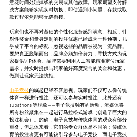
意花时间处理掉线的交易或其他故障。玩家期望支付解
决方案能够实现实时切换，即使遇到小问题，存款或取
款过程依然能够无缝衔接。
玩家们也不再对基础的个性化服务感到满意。相反，针
对性奖金和量身定制的投注优惠已经成为一种预期，几
乎成了平台的标配，忽视这些的品牌被视为二流品牌。
要想真正脱颖而出，品牌必须加倍努力，寻找方式为玩
家提供VIP体验。品牌需要利用人工智能精准定位玩家
需求，并实时提供与玩家偏好高度契合的奖金和优惠，
做到让玩家无法抗拒。
电子竞技
的崛起已经不容忽视。玩家们不仅可以像传统
体育一样进行投注，还可以参与实时投注，此外还有 
subathons 等现象——电子竞技独有的活动，流媒体将
所有粉丝聚集在一起进行马拉松式游戏（创造了巨大的
投注机会）。的确，电子竞技与传统体育的观众有部分
重叠，但总体来看，它们的受众群体是不同的；传统体
育的投注者更有可能被引导参与电子竞技，而电子竞技