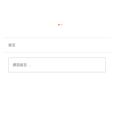
留言
撰寫留言......
超级大乐透6/58奖池升至1.21亿比索，两个
月无人中奖