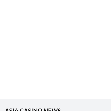
ASIA CASINO NEWS