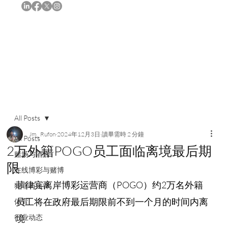
订阅
All Posts
Jm_ Rufon
2024年12月3日
讀畢需時 2 分鐘
All Posts
2万外籍POGO员工面临离境最后期
赌场与酒店
限
在线博彩与赌博
菲律宾离岸博彩运营商（POGO）约2万名外籍
犯罪与法律
员工将在政府最后期限前不到一个月的时间内离
体育
行业动态
境