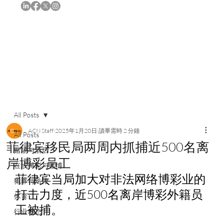
订阅
All Posts
ACN Staff
2025年1月20日
讀畢需時 2 分鐘
All Posts
菲律宾移民局两周内抓捕近500名离
赌场与酒店
岸博彩员工
在线博彩与赌博
菲律宾当局加大对非法网络博彩业的
犯罪与法律
打击力度，近500名离岸博彩外籍员
体育
工被捕。
行业动态