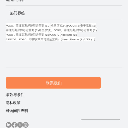
热门标签
10 篇文章
4 篇文章
3 篇文章
2 篇文章
POGO、菲律宾离岸博彩运营商
(10)
哈里·罗克
(4)
POGOs
(3)
电子竞技
(2)
2 篇文章
2 篇文章
菲律宾离岸博彩运营商
(2)
哈里·罗克、POGO、菲律宾离岸博彩运营商
(2)
2 篇文章
2 篇文章
2 篇文章
POGO，菲律宾离岸博彩运营商
(2)
POGO
(2)
Alice Guo
(2)
1 篇文章
1 篇文章
1 篇文章
PAGCOR、POGO、菲律宾离岸博彩运营商
(1)
Hann Reserve
(1)
PDEA
(1)
联系我们
条款与条件
隐私政策
可访问性声明