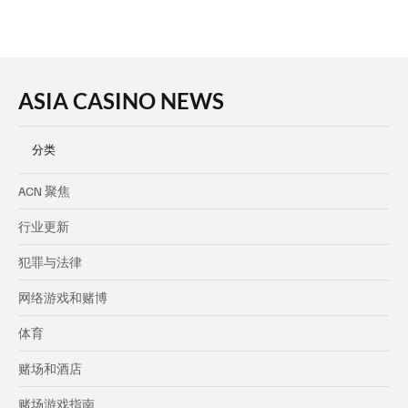
ASIA CASINO NEWS
分类
ACN 聚焦
行业更新
犯罪与法律
网络游戏和赌博
体育
赌场和酒店
赌场游戏指南