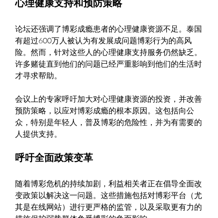
心理健康支持和预防策略
论坛还强调了博彩成瘾患者的心理健康资源不足。泰国
有超过600万人被认为有发展成问题博彩行为的高风
险。然而，针对这些人的心理健康支持服务仍然缺乏。
许多赌徒直到他们的问题已经严重影响到他们的生活时
才寻求帮助。
会议上的专家呼吁加大对心理健康资源的投资，并改善
预防策略，以应对博彩成瘾的根本原因。这包括向公
众，特别是年轻人，普及博彩的危险性，并为有需要的
人提供支持。
呼吁全面政策变革
随着博彩危机的持续加剧，利益相关者正在倡导全面改
变政策以解决这一问题。这些措施包括对博彩平台（尤
其是在线网站）进行更严格的监管，以及采取更有力的