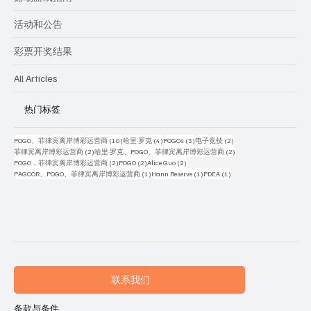
活动和公告
彩票开奖结果
All Articles
热门标签
10 篇文章
4 篇文章
3 篇文章
2 篇文章
POGO、菲律宾离岸博彩运营商
(10)
哈里·罗克
(4)
POGOs
(3)
电子竞技
(2)
2 篇文章
2 篇文章
菲律宾离岸博彩运营商
(2)
哈里·罗克、POGO、菲律宾离岸博彩运营商
(2)
2 篇文章
2 篇文章
2 篇文章
POGO，菲律宾离岸博彩运营商
(2)
POGO
(2)
Alice Guo
(2)
1 篇文章
1 篇文章
1 篇文章
PAGCOR、POGO、菲律宾离岸博彩运营商
(1)
Hann Reserve
(1)
PDEA
(1)
联系我们
条款与条件