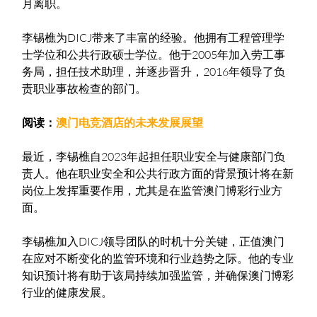
月离职。
李锡樵为DICJ带来了丰富的经验。他拥有工程管理学
士学位和公共行政硕士学位。他于2005年加入劳工事
务局，担任技术助理，并逐步晋升，2016年领导了负
责职业事故检查的部门。
阅读：
澳门电竞酒店的未来发展展望
最近，李锡樵自2023年起担任职业安全与健康部门负
责人。他在职业安全和公共行政方面的背景预计将在新
岗位上发挥重要作用，尤其是在监管澳门博彩行业方
面。
李锡樵加入DICJ领导团队的时机十分关键，正值澳门
在应对不断变化的监管环境和行业趋势之际。他的专业
知识预计将有助于该局持续加强监管，并确保澳门博彩
行业的健康发展。