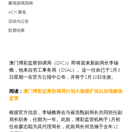
赌场游戏指南
ACN 聚焦
活动与公告
彩票结果
澳门博彩监察协调局（DICJ）即将迎来新副局长李锡
樵，他来自劳工事务局（DSAL）。这一任命已于2月3
日星期一在官方公报中公布，并将于2月10日生效。
阅读：
澳门博彩监察协调局计划大规模扩张以加强赌场
监管
根据官方信息，李锡樵将在与崔浩甄副局长共同担任副
局长职务，任期为一年。此前，博彩监管机构于1月初
任命廖志聪为其代理局长，此前局长何浩瀚于去年12