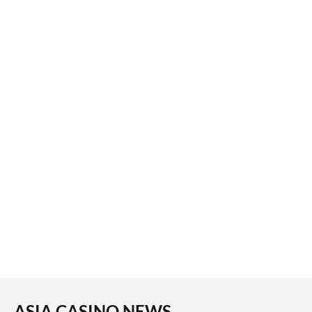
ASIA CASINO NEWS