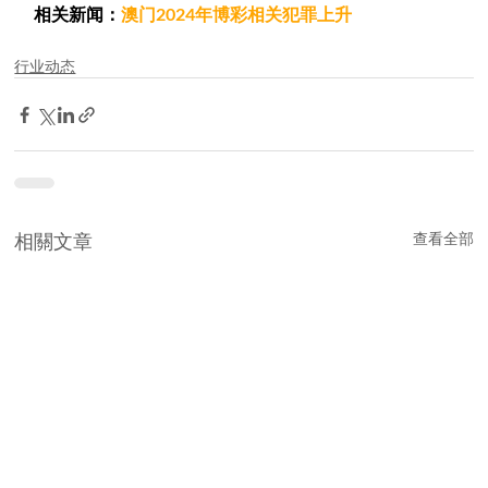
相关新闻：
澳门2024年博彩相关犯罪上升
行业动态
相關文章
查看全部