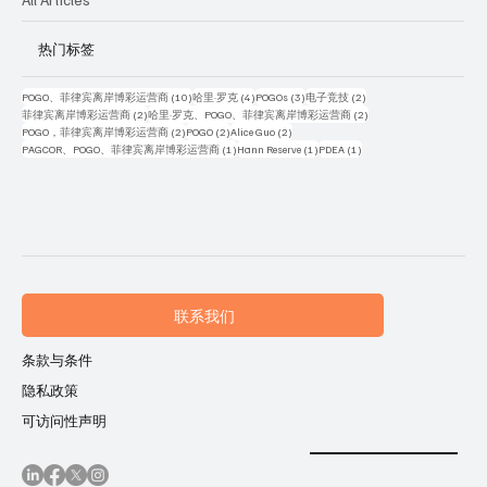
热门标签
10 篇文章
4 篇文章
3 篇文章
2 篇文章
POGO、菲律宾离岸博彩运营商
(10)
哈里·罗克
(4)
POGOs
(3)
电子竞技
(2)
2 篇文章
2 篇文章
菲律宾离岸博彩运营商
(2)
哈里·罗克、POGO、菲律宾离岸博彩运营商
(2)
2 篇文章
2 篇文章
2 篇文章
POGO，菲律宾离岸博彩运营商
(2)
POGO
(2)
Alice Guo
(2)
1 篇文章
1 篇文章
1 篇文章
PAGCOR、POGO、菲律宾离岸博彩运营商
(1)
Hann Reserve
(1)
PDEA
(1)
联系我们
条款与条件
隐私政策
可访问性声明