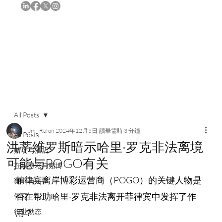
订阅
All Posts
Jm_ Rufon
2024年12月5日
讀畢需時 3 分鐘
All Posts
洪蒂维罗斯暗示哈里·罗克非法离境
赌场与酒店
可能与POGO有关
在线博彩与赌博
菲律宾离岸博彩运营商（POGO）的关键人物是
犯罪与法律
否在帮助哈里·罗克非法离开菲律宾中发挥了作
体育
行业动态
用？