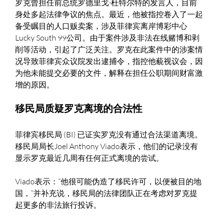
罗克曾担任前总统罗德里戈·杜特尔特的发言人，目前
身处多起法律争议的焦点。最近，他被指控卷入了一起
备受瞩目的人口贩卖案，涉及菲律宾离岸博彩中心
Lucky South 99公司。由于案件涉及非法在线赌博和剥
削等活动，引起了广泛关注。罗克在此案件中的涉案情
况导致菲律宾众议院发出逮捕令，指控他藐视议会，因
为他未能提交必要的文件，解释在担任公职期间财富激
增的原因。
移民局质疑罗克离境的合法性
菲律宾移民局 (BI) 已证实罗克没有通过合法渠道离境。
移民局局长Joel Anthony Viado表示，他们的记录没有
显示罗克最近几周有任何正式离境的尝试。
Viado表示：“他很可能伪造了移民许可，以便被目的地
国，”并补充说，移民局的法律团队正在考虑对罗克提
起更多的非法旅行投诉。