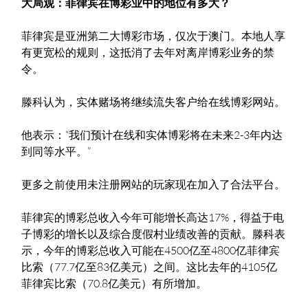
大局观：菲律宾在博彩业中的地位有多大？
菲律宾是亚洲第二大博彩市场，仅次于澳门。本地人享
有更宽松的规则，这抵消了去年对离岸博彩业务的禁
令。
滕科认为，实体赌场将继续流失客户给在线博彩网站。
他表示：“我们预计在线和实体博彩将在未来2-3年内达
到同等水平。”
更多之前使用未注册网站的玩家现在加入了合法平台。
菲律宾的博彩总收入今年可能增长高达17%，得益于电
子博彩的增长以及综合度假村业绩改善的贡献。滕科表
示，今年的博彩总收入可能在4500亿至4800亿菲律宾
比索（77.7亿至83亿美元）之间。这比去年的4105亿
菲律宾比索（70.8亿美元）有所增加。