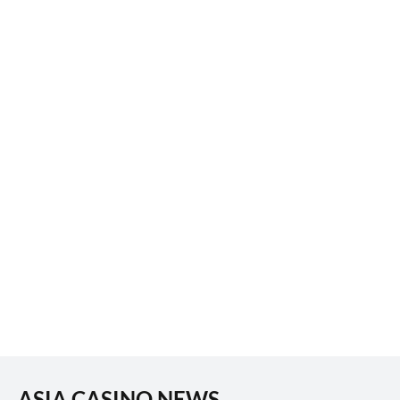
ASIA CASINO NEWS