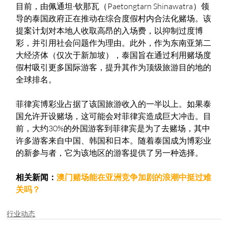
目前，由佩通坦·钦那瓦（Paetongtarn Shinawatra）领
导的泰国政府正在推动在综合度假村内合法化赌场。该
提案计划对本地人收取高昂的入场费，以抑制过度博
彩，并引用社会问题作为理由。此外，作为东南亚第二
大经济体（仅次于新加坡），泰国旨在通过利用赌场度
假村吸引更多国际游客，提升其作为顶级旅游目的地的
全球排名。
菲律宾博彩业占据了该国旅游收入的一半以上。如果泰
国允许开设赌场，这可能会对菲律宾造成巨大冲击。目
前，大约30%的外国游客到菲律宾是为了去赌场，其中
许多游客来自中国、韩国和日本。随着泰国成为博彩业
的新参与者，它为该地区的游客提供了另一种选择。
相关新闻：
澳门赌场能在亚洲竞争加剧的浪潮中挺过难
关吗？
行业动态