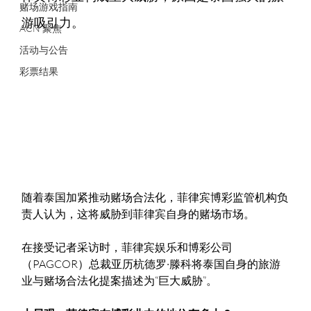
赌场游戏指南
游吸引力。
ACN 聚焦
活动与公告
彩票结果
随着泰国加紧推动赌场合法化，菲律宾博彩监管机构负
责人认为，这将威胁到菲律宾自身的赌场市场。
在接受记者采访时，菲律宾娱乐和博彩公司
（PAGCOR）总裁亚历杭德罗·滕科将泰国自身的旅游
业与赌场合法化提案描述为“巨大威胁”。