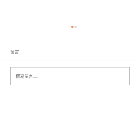
留言
撰寫留言......
PAGCOR提醒公众警惕冒充官员的诈骗行
为