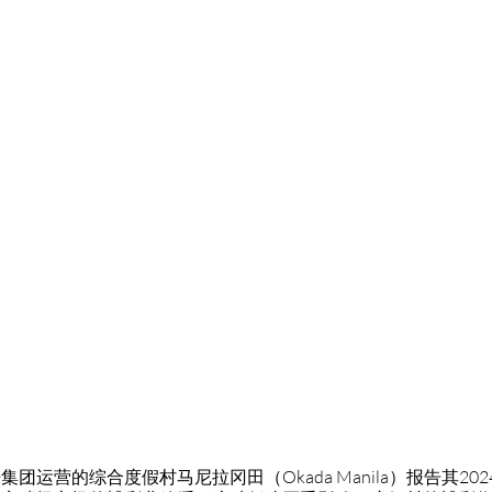
集团运营的综合度假村马尼拉冈田（Okada Manila）报告其2