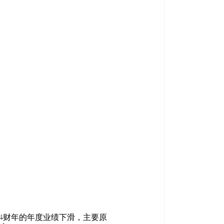
024财年的年度业绩下滑，主要原