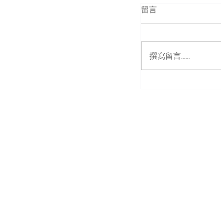
留言
撰寫留言......
2024年澳门博彩