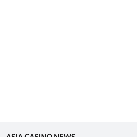
ASIA CASINO NEWS