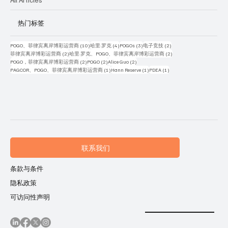
热门标签
10 篇文章
4 篇文章
3 篇文章
2 篇文章
POGO、菲律宾离岸博彩运营商
(10)
哈里·罗克
(4)
POGOs
(3)
电子竞技
(2)
2 篇文章
2 篇文章
菲律宾离岸博彩运营商
(2)
哈里·罗克、POGO、菲律宾离岸博彩运营商
(2)
2 篇文章
2 篇文章
2 篇文章
POGO，菲律宾离岸博彩运营商
(2)
POGO
(2)
Alice Guo
(2)
1 篇文章
1 篇文章
1 篇文章
PAGCOR、POGO、菲律宾离岸博彩运营商
(1)
Hann Reserve
(1)
PDEA
(1)
联系我们
条款与条件
隐私政策
可访问性声明