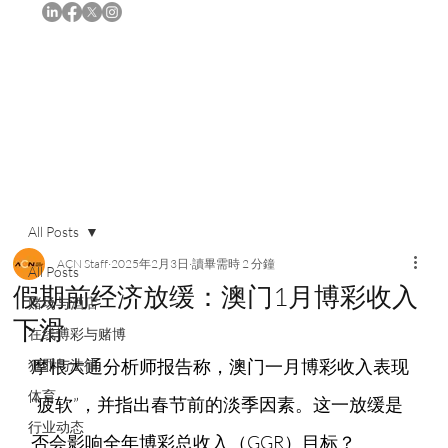
订阅
All Posts
ACN Staff
2025年2月3日
讀畢需時 2 分鐘
All Posts
假期前经济放缓：澳门1月博彩收入
赌场与酒店
下滑
在线博彩与赌博
摩根大通分析师报告称，澳门一月博彩收入表现
犯罪与法律
体育
“疲软”，并指出春节前的淡季因素。这一放缓是
行业动态
否会影响全年博彩总收入（GGR）目标？