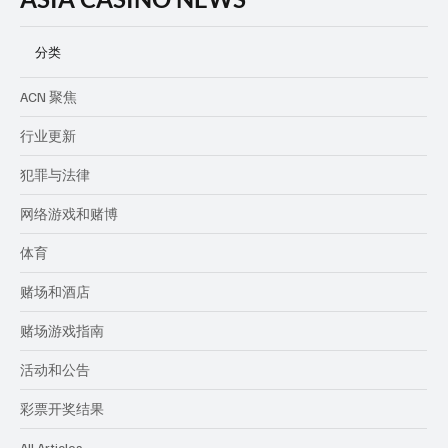
分类
ACN 聚焦
行业更新
犯罪与法律
网络游戏和赌博
体育
赌场和酒店
赌场游戏指南
活动和公告
彩票开奖结果
All Articles