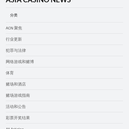
分类
ACN 聚焦
行业更新
犯罪与法律
网络游戏和赌博
体育
赌场和酒店
赌场游戏指南
活动和公告
彩票开奖结果
All Articles