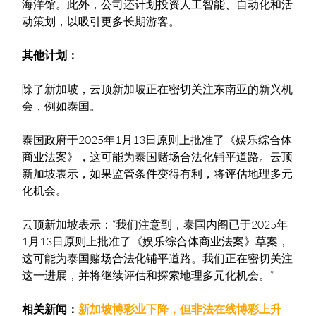
海洋馆。此外，公司还计划投资人工智能、自动化和活
动策划，以吸引更多长期游客。
其他计划：
除了新加坡，云顶新加坡正在密切关注东南亚的新兴机
会，例如泰国。
泰国政府于2025年1月13日原则上批准了《娱乐综合体
商业法案》，这可能为泰国赌场合法化铺平道路。云顶
新加坡表示，如果监管条件变得有利，将评估地理多元
化机会。
云顶新加坡表示：“我们注意到，泰国内阁已于2025年
1月13日原则上批准了《娱乐综合体商业法案》草案，
这可能为泰国赌场合法化铺平道路。我们正在密切关注
这一进展，并将继续评估和探索地理多元化机会。”
相关新闻：
新加坡博彩业下降，但非法在线博彩上升