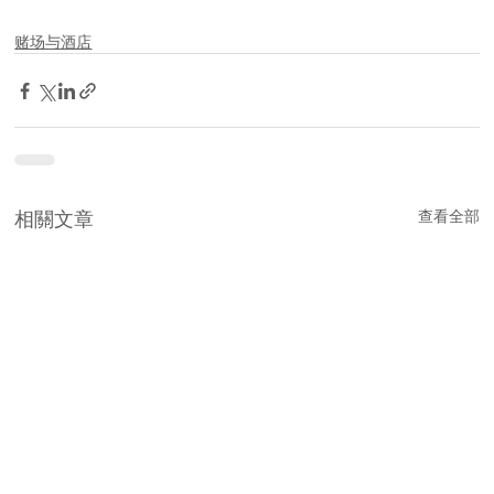
赌场与酒店
相關文章
查看全部